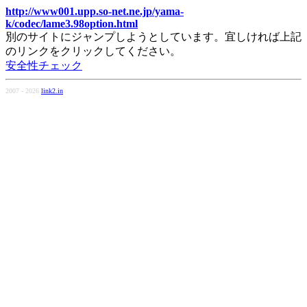
http://www001.upp.so-net.ne.jp/yama-
k/codec/lame3.98option.html
別のサイトにジャンプしようとしています。宜しければ上記
のリンクをクリックしてください。
安全性チェック
2007 - 2026
link2.in