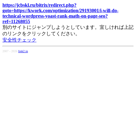
https://jcbskl.ru/bitrix/redirect.php?
goto=https://kwork.com/optimization/29193001/i-will-do-
technical-wordpress-yoast-rank-math-on-page-seo?
ref=11268055
別のサイトにジャンプしようとしています。宜しければ上記
のリンクをクリックしてください。
安全性チェック
2007 - 2026
link2.in